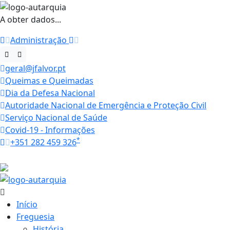
A obter dados...
Administração
geral@jfalvor.pt
Queimas e Queimadas
Dia da Defesa Nacional
Autoridade Nacional de Emergência e Proteção Civil
Serviço Nacional de Saúde
Covid-19 - Informações
*
+351 282 459 326
Horários
31.3 ºC
Início
Freguesia
História