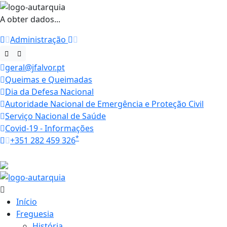
A obter dados...
Administração
geral@jfalvor.pt
Queimas e Queimadas
Dia da Defesa Nacional
Autoridade Nacional de Emergência e Proteção Civil
Serviço Nacional de Saúde
Covid-19 - Informações
*
+351 282 459 326
Horários
29.9 ºC
Início
Freguesia
História