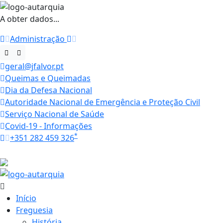
A obter dados...
Administração
geral@jfalvor.pt
Queimas e Queimadas
Dia da Defesa Nacional
Autoridade Nacional de Emergência e Proteção Civil
Serviço Nacional de Saúde
Covid-19 - Informações
*
+351 282 459 326
Horários
32.1 ºC
Início
Freguesia
História