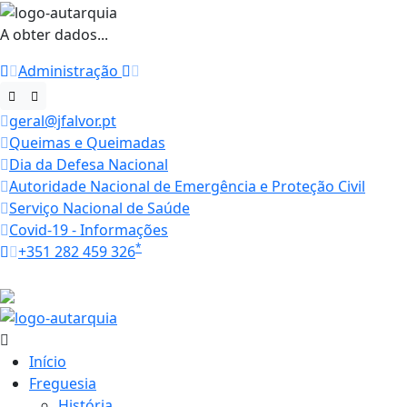
A obter dados...
Administração
geral@jfalvor.pt
Queimas e Queimadas
Dia da Defesa Nacional
Autoridade Nacional de Emergência e Proteção Civil
Serviço Nacional de Saúde
Covid-19 - Informações
*
+351 282 459 326
Horários
15.9 ºC
Início
Freguesia
História