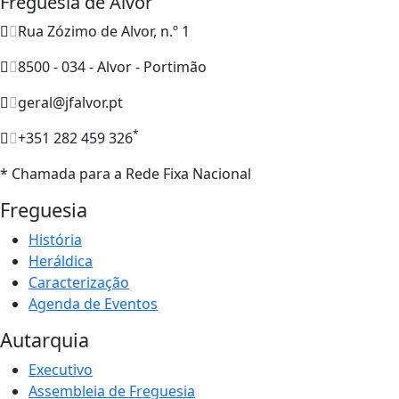
Freguesia de Alvor
Rua Zózimo de Alvor, n.º 1
8500 - 034 - Alvor - Portimão
geral@jfalvor.pt
*
+351 282 459 326
* Chamada para a Rede Fixa Nacional
Freguesia
História
Heráldica
Caracterização
Agenda de Eventos
Autarquia
Executivo
Assembleia de Freguesia