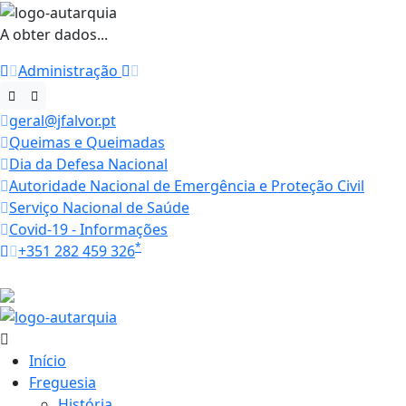
A obter dados...
Administração
geral@jfalvor.pt
Queimas e Queimadas
Dia da Defesa Nacional
Autoridade Nacional de Emergência e Proteção Civil
Serviço Nacional de Saúde
Covid-19 - Informações
*
+351 282 459 326
Horários
33.5 ºC
Início
Freguesia
História