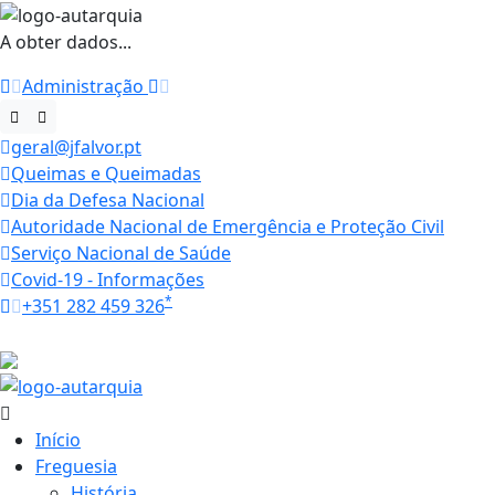
A obter dados...
Administração
geral@jfalvor.pt
Queimas e Queimadas
Dia da Defesa Nacional
Autoridade Nacional de Emergência e Proteção Civil
Serviço Nacional de Saúde
Covid-19 - Informações
*
+351 282 459 326
Horários
20.4 ºC
Início
Freguesia
História