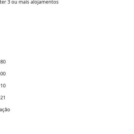
a ter 3 ou mais alojamentos
s
980
000
010
021
ração