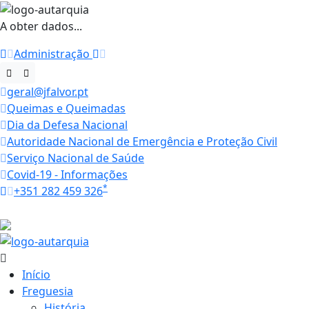
A obter dados...
Administração
geral@jfalvor.pt
Queimas e Queimadas
Dia da Defesa Nacional
Autoridade Nacional de Emergência e Proteção Civil
Serviço Nacional de Saúde
Covid-19 - Informações
*
+351 282 459 326
Horários
34.3 ºC
Início
Freguesia
História