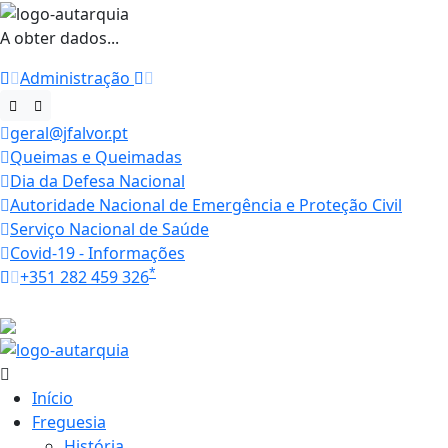
A obter dados...
Administração
geral@jfalvor.pt
Queimas e Queimadas
Dia da Defesa Nacional
Autoridade Nacional de Emergência e Proteção Civil
Serviço Nacional de Saúde
Covid-19 - Informações
*
+351 282 459 326
Horários
22.3 ºC
Início
Freguesia
História